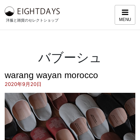
コンテンツへスキップ
MENU
洋服と雑貨のセレクトショップ
バブーシュ
warang wayan morocco
投稿日:
2020年9月20日