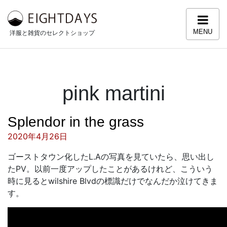
コンテンツへスキップ
MENU
洋服と雑貨のセレクトショップ
pink martini
Splendor in the grass
投稿日:
2020年4月26日
ゴーストタウン化したL.Aの写真を見ていたら、思い出し
たPV。以前一度アップしたことがあるけれど、こういう
時に見るとwilshire Blvdの標識だけでなんだか泣けてきま
す。