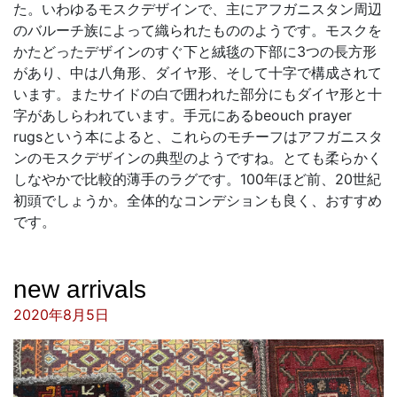
た。いわゆるモスクデザインで、主にアフガニスタン周辺
のバルーチ族によって織られたもののようです。モスクを
かたどったデザインのすぐ下と絨毯の下部に3つの長方形
があり、中は八角形、ダイヤ形、そして十字で構成されて
います。またサイドの白で囲われた部分にもダイヤ形と十
字があしらわれています。手元にあるbeouch prayer
rugsという本によると、これらのモチーフはアフガニスタ
ンのモスクデザインの典型のようですね。とても柔らかく
しなやかで比較的薄手のラグです。100年ほど前、20世紀
初頭でしょうか。全体的なコンデションも良く、おすすめ
です。
new arrivals
投稿日:
2020年8月5日