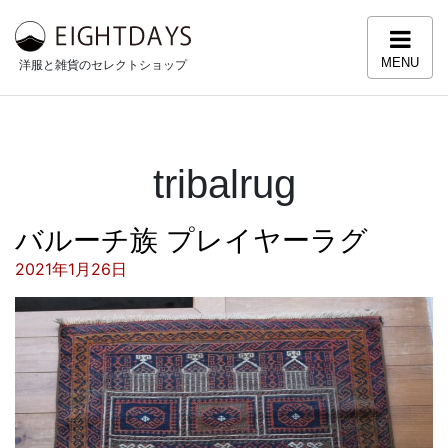
コンテンツへスキップ
MENU
洋服と雑貨のセレクトショップ
tribalrug
バルーチ族 プレイヤーラグ
投稿日:
2021年1月26日