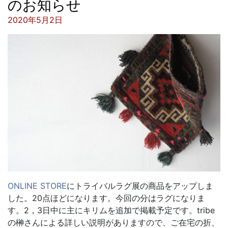
のお知らせ
投稿日:
2020年5月2日
ONLINE STORE
にトライバルラグ展の商品をアップしま
した。20点ほどになります。今回の分はラグになりま
す。2，3日中に主にキリムを追加で掲載予定です。tribe
の榊さんによる詳しい説明がありますので、ご在宅の折、