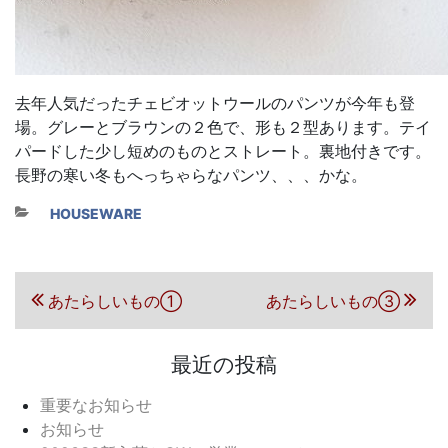
去年人気だったチェビオットウールのパンツが今年も登
場。グレーとブラウンの２色で、形も２型あります。テイ
パードした少し短めのものとストレート。裏地付きです。
長野の寒い冬もへっちゃらなパンツ、、、かな。
カテゴリー
HOUSEWARE
投稿ナビゲーション
前の投稿
次の投稿
あたらしいもの①
あたらしいもの③
最近の投稿
重要なお知らせ
お知らせ