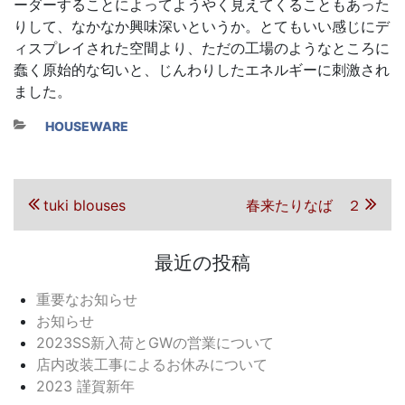
ーダーすることによってようやく見えてくることもあった
りして、なかなか興味深いというか。とてもいい感じにデ
ィスプレイされた空間より、ただの工場のようなところに
蠢く原始的な匂いと、じんわりしたエネルギーに刺激され
ました。
カテゴリー
HOUSEWARE
投稿ナビゲーション
前の投稿
次の投稿
tuki blouses
春来たりなば ２
最近の投稿
重要なお知らせ
お知らせ
2023SS新入荷とGWの営業について
店内改装工事によるお休みについて
2023 謹賀新年