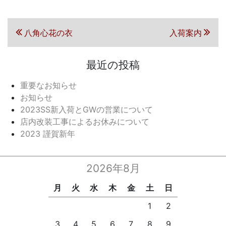
投稿ナビゲーション
前の投稿
次の投稿
八角心花の衣
入荷案内
最近の投稿
重要なお知らせ
お知らせ
2023SS新入荷とGWの営業について
店内改装工事によるお休みについて
2023 謹賀新年
2026年8月
月
火
水
木
金
土
日
1
2
3
4
5
6
7
8
9