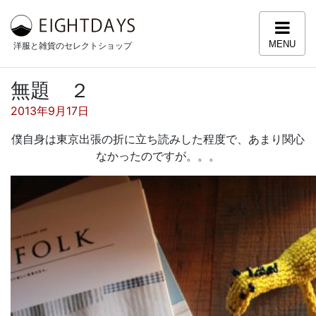
コンテンツへスキップ
MENU
洋服と雑貨のセレクトショップ
無題 ２
投稿日:
2013年9月17日
僕自身は東京出張の折に立ち読みした程度で、あまり関心
なかったのですが。。。