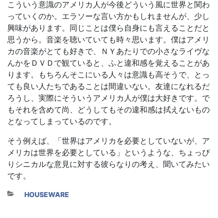
こういう意識のアメリカ人が今後どういう風に世界と関わ
っていくのか。エラソーな言い方かもしれませんが、少し
興味があります。同じことは僕ら自身にも言えることだと
思うから。音楽を聴いていても時々思います。僕はアメリ
カの音楽がとても好きで、ＮＹあたりでの小さなライヴな
んかをＤＶＤで観ていると、ふと違和感を覚えることがあ
ります。もちろんそこにいる人々は意識も高そうで、とっ
ても良い人たちであることは間違いない。友達になれるだ
ろうし、実際にそういうアメリカ人が僕は大好きです。で
もそれを含めて尚、どうしてもその違和感は拭えないもの
となってしまっているのです。
そう例えば、「世界はアメリカを必要としていないが、ア
メリカは世界を必要としている」というような、ちょっぴ
りシニカルな意見に対する彼らなりの考え、聞いてみたい
です。
カテゴリー
HOUSEWARE