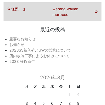
投稿ナビゲーション
前の投稿
次の投稿
warang wayan
無題 １
morocco
最近の投稿
重要なお知らせ
お知らせ
2023SS新入荷とGWの営業について
店内改装工事によるお休みについて
2023 謹賀新年
2026年8月
月
火
水
木
金
土
日
1
2
3
4
5
6
7
8
9