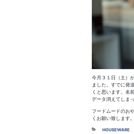
今月３１日（土）か
ました。すでに発
くと思います。名
データ消えてしま
フードムードのお
くお願い致します
カテゴリー
HOUSEWARE