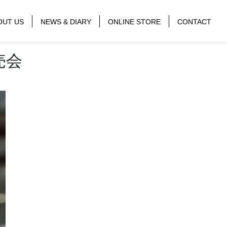
OUT US
NEWS & DIARY
ONLINE STORE
CONTACT
売会