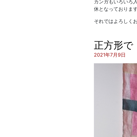
カンガもいろいろ入
休となっておりま
それではよろしく
正方形で
投稿日:
2021年7月9日