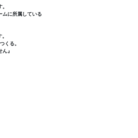
す。
ームに所属している
す。
をつくる。
せん』