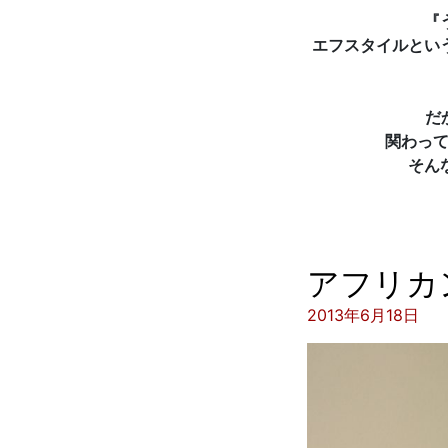
『
エフスタイルとい
だ
関わって
そん
アフリカ
投稿日:
2013年6月18日