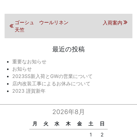
投稿ナビゲーション
前の投稿
ゴーシュ ウールリネン
次の投稿
入荷案内
天竺
最近の投稿
重要なお知らせ
お知らせ
2023SS新入荷とGWの営業について
店内改装工事によるお休みについて
2023 謹賀新年
2026年8月
月
火
水
木
金
土
日
1
2