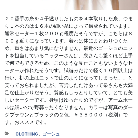
２０番手の糸を４子撚りしたものを４本取りした糸、つま
り１本の糸は１６本の細い糸によって構成されています。
通常セーター１枚２００ｇ程度だそうですが、こちらは８
００ｇ近くになっています。着れば体にまとわりつくた
め、重さはあまり気になりません。最近のゴーシュのニッ
トを担当しているニッターさんは、泉さんも驚くほど上手
で何でもできるため、このような見たこともないようなセ
ーターが作れたそうです。試編みだけで軽く１０回以上は
行い、机の上はニットで山のようになってしまった、、と
笑っておられましたが、苦労しただけあって泉さんも大満
足な仕上がりだそう。質感もしっとりしていて、とても美
しいセーターです。身頃はゆったりめですが、アームホー
ルは細いので野暮ったくなりません。カラーは写真のダー
クブラウンとブラックの２色、￥３５０００（税別）で
す。おススメです。
カテゴリー
CLOTHING
、
ゴーシュ