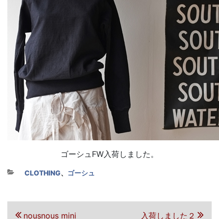
ゴーシュFW入荷しました。
カテゴリー
CLOTHING
、
ゴーシュ
投稿ナビゲーション
前の投稿
次の投稿
nousnous mini
入荷しました２