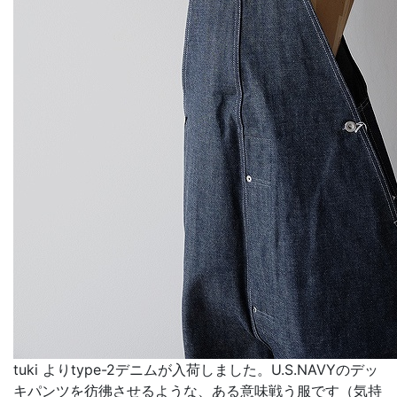
tuki よりtype-2デニムが入荷しました。U.S.NAVYのデッ
キパンツを彷彿させるような、ある意味戦う服です（気持