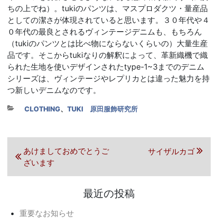
ちの上でね）。tukiのパンツは、マスプロダクツ・量産品
としての潔さが体現されていると思います。３０年代や４
０年代の最良とされるヴィンテージデニムも、もちろん
（tukiのパンツとは比べ物にならないくらいの）大量生産
品です。そこからtukiなりの解釈によって、革新織機で織
られた生地を使いデザインされたtype-1~3までのデニム
シリーズは、ヴィンテージやレプリカとは違った魅力を持
つ新しいデニムなのです。
カテゴリー
CLOTHING
、
TUKI 原田服飾研究所
投稿ナビゲーション
前の投稿
あけましておめでとうご
次の投稿
サイザルカゴ
ざいます
最近の投稿
重要なお知らせ