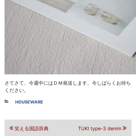
さてさて、今週中にはＤＭ発送します。今しばらくお待ち
ください。
カテゴリー
HOUSEWARE
投稿ナビゲーション
前の投稿
次の投稿
笑える国語辞典
TUKI type-3 denim