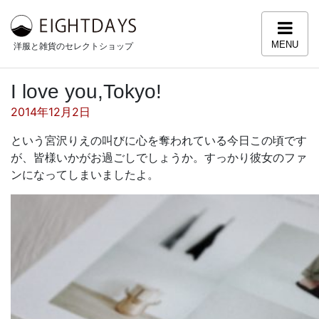
コンテンツへスキップ
MENU
洋服と雑貨のセレクトショップ
I love you,Tokyo!
投稿日:
2014年12月2日
という宮沢りえの叫びに心を奪われている今日この頃です
が、皆様いかがお過ごしでしょうか。すっかり彼女のファ
ンになってしまいましたよ。