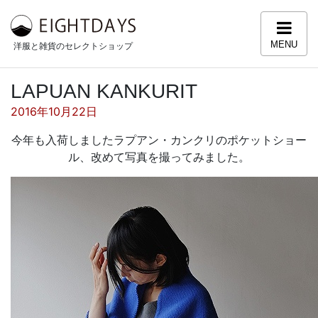
コンテンツへスキップ
MENU
洋服と雑貨のセレクトショップ
LAPUAN KANKURIT
投稿日:
2016年10月22日
今年も入荷しましたラプアン・カンクリのポケットショー
ル、改めて写真を撮ってみました。