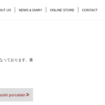
OUT US
NEWS & DIARY
ONLINE STORE
CONTACT
なっております。量
hoshi porcelain