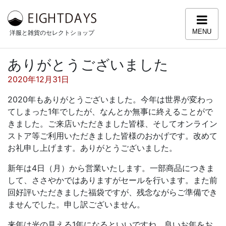
コンテンツへスキップ
MENU
洋服と雑貨のセレクトショップ
ありがとうございました
投稿日:
2020年12月31日
2020年もありがとうございました。今年は世界が変わっ
てしまった1年でしたが、なんとか無事に終えることがで
きました。ご来店いただきました皆様、そしてオンライン
ストア等ご利用いただきました皆様のおかげです。改めて
お礼申し上げます。ありがとうございました。
新年は4日（月）から営業いたします。一部商品につきま
して、ささやかではありますがセールを行います。また前
回好評いただきました福袋ですが、残念ながらご準備でき
ませんでした。申し訳ございません。
来年は光の見える1年になるといいですね。良いお年をお