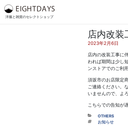
コンテンツへスキップ
洋服と雑貨のセレクトショップ
店内改装
投稿日:
2023年2月6日
店内の改装工事に伴
われば期間は少し
ンストアでのご利
須坂市のお店限定
ご連絡ください。
いませんので、よろし
こちらでの告知が
カテゴリー
OTHERS
タグ
お知らせ