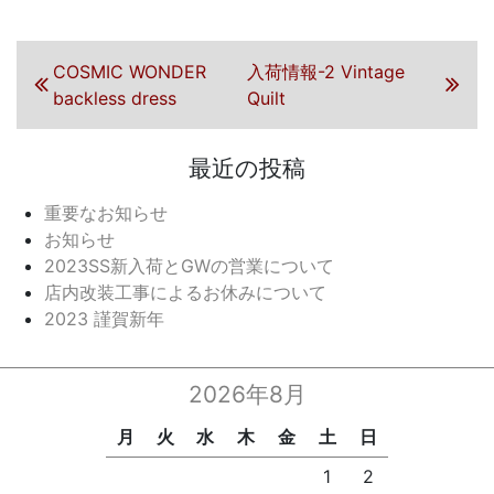
投稿ナビゲーション
前の投稿
COSMIC WONDER
次の投稿
入荷情報-2 Vintage
backless dress
Quilt
最近の投稿
重要なお知らせ
お知らせ
2023SS新入荷とGWの営業について
店内改装工事によるお休みについて
2023 謹賀新年
2026年8月
月
火
水
木
金
土
日
1
2