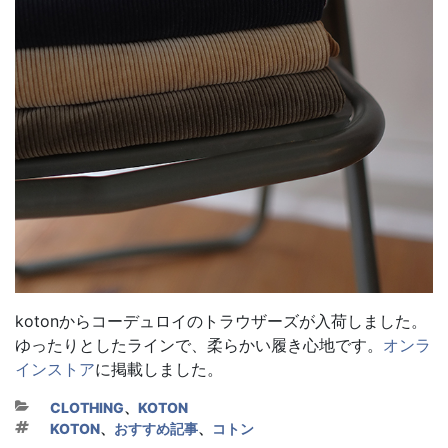
kotonからコーデュロイのトラウザーズが入荷しました。
ゆったりとしたラインで、柔らかい履き心地です。
オンラ
インストア
に掲載しました。
カテゴリー
CLOTHING
、
KOTON
タグ
KOTON
、
おすすめ記事
、
コトン