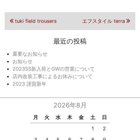
投稿ナビゲーション
前の投稿
次の投稿
tuki field trousers
エフスタイル terra
最近の投稿
重要なお知らせ
お知らせ
2023SS新入荷とGWの営業について
店内改装工事によるお休みについて
2023 謹賀新年
2026年8月
月
火
水
木
金
土
日
1
2
3
4
5
6
7
8
9