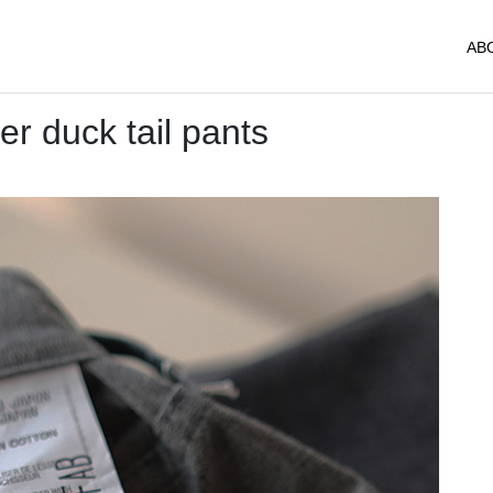
AB
r duck tail pants