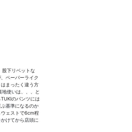
、股下リベットな
が、ペーパーライク
とはまったく違う方
裏地使いは、、、と
UKIのパンツには
選ぶ基準になるのか
ウェストで6cm程
をかけてから店頭に