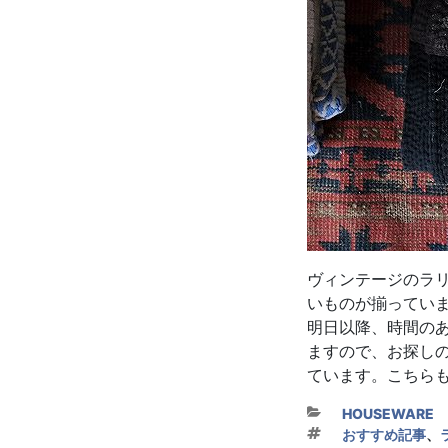
ヴィンテージのラ
いものが揃ってい
明日以降、時間の
ますので、お探し
ています。こちら
カテゴリー
HOUSEWARE
タグ
おすすめ記事
、