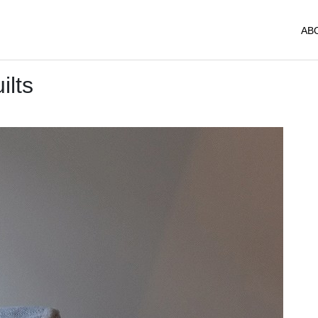
AB
ilts